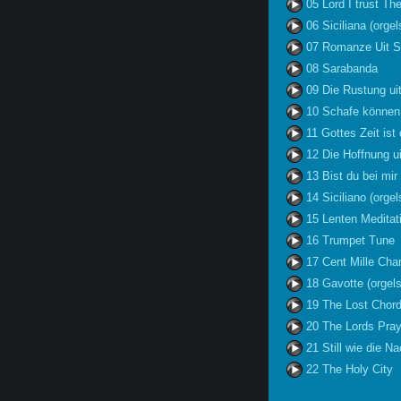
05 Lord I trust Th
06 Siciliana (orgel
07 Romanze Uit So
08 Sarabanda
09 Die Rustung u
10 Schafe können
11 Gottes Zeit ist
12 Die Hoffnung 
13 Bist du bei mi
14 Siciliano (orgel
15 Lenten Meditat
16 Trumpet Tune
17 Cent Mille Ch
18 Gavotte (orgels
19 The Lost Chor
20 The Lords Pray
21 Still wie die N
22 The Holy City