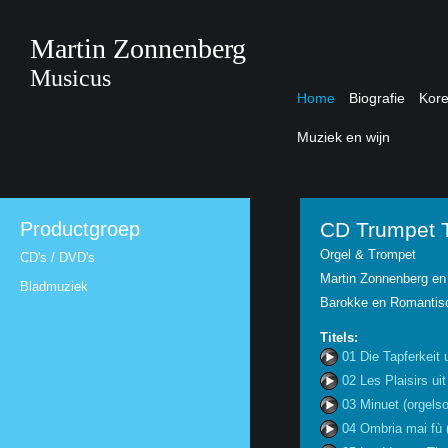
Martin Zonnenberg
Musicus
Home
Biografie
Kor
Muziek en wijn
Productgroep
CD Trumpet 
Orgel & Trompet
CD's / DVD's
Martin Zonnenberg en
Bladmuziek
Barokke en Romantisc
Titels:
01 Die Tapferkei
02 Les Plaisirs ui
03 Minuet (orgelsol
04 Ombria mai fù (