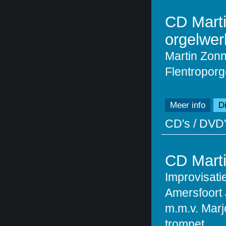
CD Mart
orgelwer
Martin Zonn
Flentroporg
Meer info
Di
CD's / DVD'
CD Marti
Improvisat
Amersfoort 
m.m.v. Marj
trompet