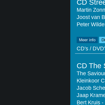
CD Stree
Martin Zon
Joost van B
Peter Wilde
Meer info
Di
CD's / DVD'
CD The 
The Saviour
Kleinkoor C
Jacob Schen
Jaap Krame
Bert Kruis -