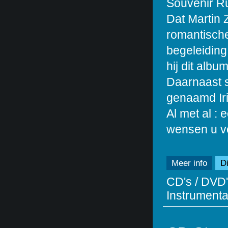
Souvenir R
Dat Martin 
romantische 
begeleiding 
hij dit albu
Daarnaast s
genaamd Ir
Al met al :
wensen u vee
Meer info
Di
CD's / DVD'
Instrumentaa