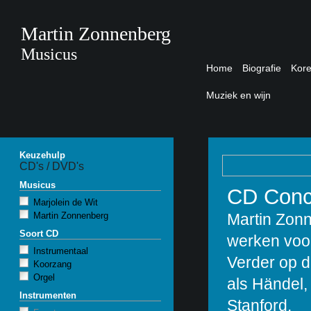
Martin Zonnenberg
Musicus
Home
Biografie
Kor
Muziek en wijn
Keuzehulp
CD's / DVD's
Musicus
CD Conce
Marjolein de Wit
Martin Zonnenberg
Martin Zon
Soort CD
werken voor 
Instrumentaal
Verder op 
Koorzang
Orgel
als Händel,
Instrumenten
Stanford.