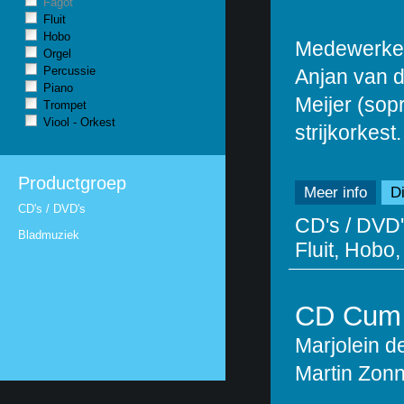
Fagot
Fluit
Hobo
Medewerkend
Orgel
Percussie
Anjan van d
Piano
Meijer (sop
Trompet
Viool - Orkest
strijkorkest.
Productgroep
Meer info
Di
CD's / DVD's
CD's / DVD'
Bladmuziek
Fluit, Hobo,
CD Cum 
Marjolein d
Martin Zon