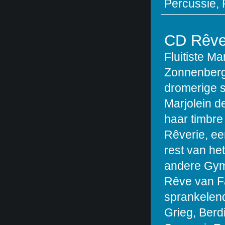
Percussie, 
CD Rêve
Fluitiste Ma
Zonnenberg
dromerige s
Marjolein d
haar timbre
Rêverie, ee
rest van he
andere Gym
Rêve van Fa
sprankelen
Grieg, Berd