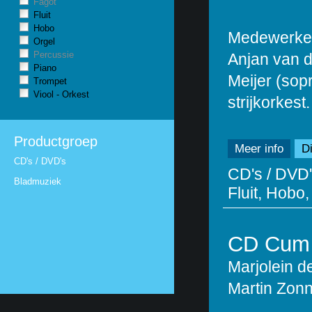
Fagot
Fluit
Hobo
Medewerkend
Orgel
Percussie
Anjan van d
Piano
Meijer (sop
Trompet
Viool - Orkest
strijkorkest.
Productgroep
Meer info
Di
CD's / DVD's
CD's / DVD'
Bladmuziek
Fluit, Hobo,
CD Cum 
Marjolein d
Martin Zon