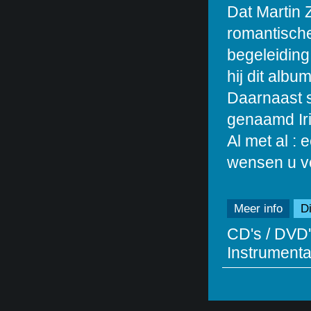
Dat Martin 
romantische 
begeleiding 
hij dit albu
Daarnaast s
genaamd Ir
Al met al :
wensen u vee
Meer info
Di
CD's / DVD'
Instrumentaa