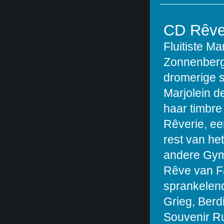
CD Rêve
Fluitiste Ma
Zonnenberg
dromerige s
Marjolein d
haar timbre
Rêverie, ee
rest van he
andere Gym
Rêve van Fa
sprankelen
Grieg, Berd
Souvenir R