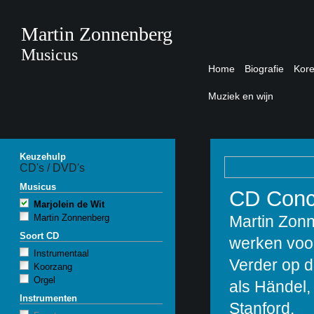
Martin Zonnenberg
Musicus
Home
Biografie
Kor
Muziek en wijn
Keuzehulp
CD's / DVD's
Musicus
CD Conce
Marjolein de Wit
Martin Zonnenberg
Martin Zon
Soort CD
werken voor 
Instrumentaal
Verder op 
Koorzang
Orgel
als Händel,
Instrumenten
Stanford.