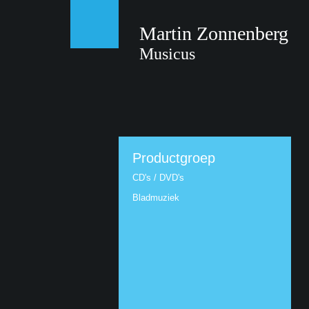
Martin Zonnenberg
Musicus
Productgroep
CD's / DVD's
Bladmuziek