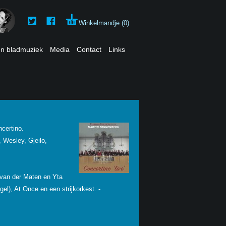
Winkelmandje (0)
en bladmuziek
Media
Contact
Links
certino.
 Wesley, Gjeilo,
n van der Maten en Yta
el), At Once en een strijkorkest. -