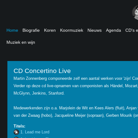
Home
Biografie
Koren
Koormuziek
Nieuws
Agenda
CD's 
Muziek en wijn
CD Concertino Live
Martin Zonnenberg componeerde zelf een aantal werken voor 'zijn' Con
Verder op deze cd live-opnamen van componisten als Händel, Mozart,
McGlynn, Jenkins, Stanford.
Medewerkenden zijn o.a. Marjolein de Wit en Kees Alers (fluit), Anja
van der Zwaag (hobo), Jacqueline Meijer (sopraan), Gerben Mourik (org
Titels:
1. Lead me Lord