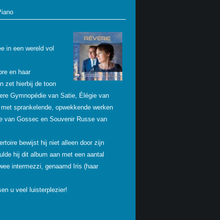
Piano
e in een wereld vol
bre en haar
 zet hierbij de toon
dere Gymnopédie van Satie, Élégie van
ld met sprankelende, opwekkende werken
otte van Gossec en Souvenir Russe van
ire bewijst hij niet alleen door zijn
vulde hij dit album aan met een aantal
 twee intermezzi, genaamd Iris (haar
n u veel luisterplezier!