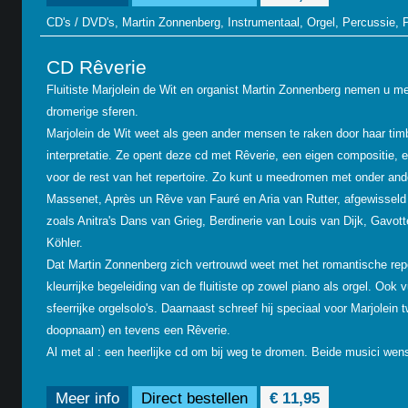
CD's / DVD's, Martin Zonnenberg, Instrumentaal, Orgel, Percussie, 
CD Rêverie
Fluitiste Marjolein de Wit en organist Martin Zonnenberg nemen u me
dromerige sferen.
Marjolein de Wit weet als geen ander mensen te raken door haar tim
interpretatie. Ze opent deze cd met Rêverie, een eigen compositie, en
voor de rest van het repertoire. Zo kunt u meedromen met onder an
Massenet, Après un Rêve van Fauré en Aria van Rutter, afgewisse
zoals Anitra's Dans van Grieg, Berdinerie van Louis van Dijk, Gav
Köhler.
Dat Martin Zonnenberg zich vertrouwd weet met het romantische reperto
kleurrijke begeleiding van de fluitiste op zowel piano als orgel. Ook 
sfeerrijke orgelsolo's. Daarnaast schreef hij speciaal voor Marjolein
doopnaam) en tevens een Rêverie.
Al met al : een heerlijke cd om bij weg te dromen. Beide musici wense
Meer info
Direct bestellen
€ 11,95