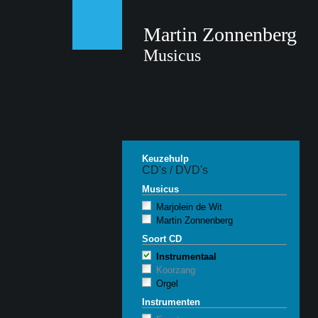
Martin Zonnenberg
Musicus
Keuzehulp
CD's / DVD's
Musicus
Marjolein de Wit
Martin Zonnenberg
Soort CD
Instrumentaal
Koorzang
Orgel
Instrumenten