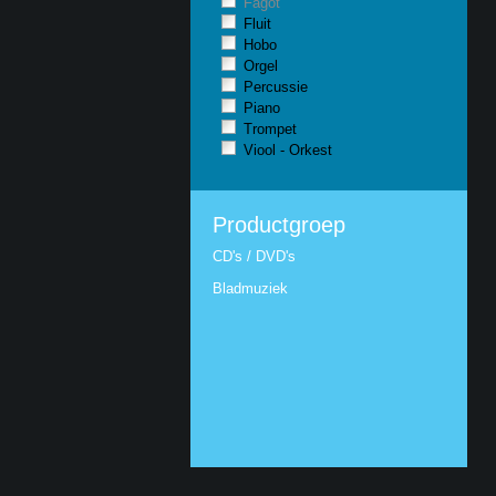
Fagot
Fluit
Hobo
Orgel
Percussie
Piano
Trompet
Viool - Orkest
Productgroep
CD's / DVD's
Bladmuziek