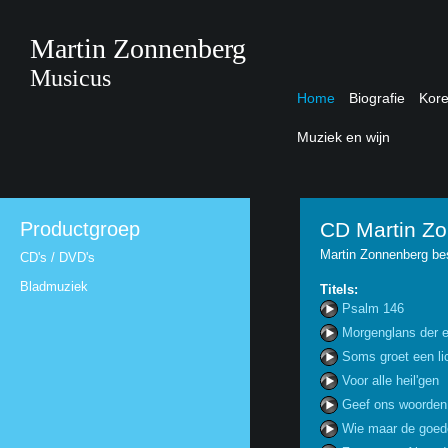
Martin Zonnenberg
Musicus
Home
Biografie
Kor
Muziek en wijn
Productgroep
CD Martin Zo
Martin Zonnenberg bes
CD's / DVD's
Bladmuziek
Titels:
Psalm 146
Morgenglans der 
Soms groet een li
Voor alle heil'gen
Geef ons woorden
Wie maar de goed