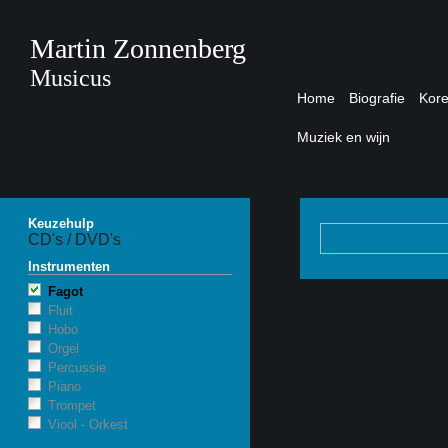
Martin Zonnenberg
Musicus
Home
Biografie
Kor
Muziek en wijn
Keuzehulp
CD's / DVD's
Instrumenten
Fagot
Fluit
Hobo
Orgel
Percussie
Piano
Trompet
Viool - Orkest