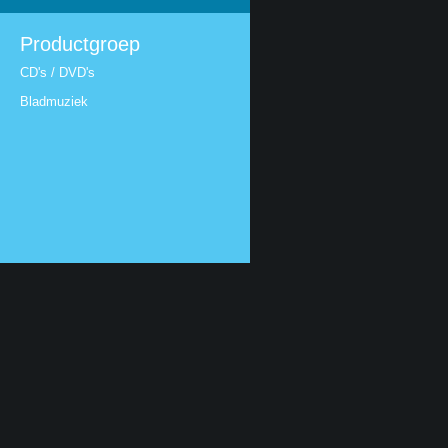
Productgroep
CD's / DVD's
Bladmuziek