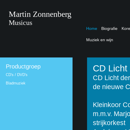
Martin Zonnenberg
Musicus
Home
Biografie
Kor
Muziek en wijn
Productgroep
CD Licht
CD's / DVD's
CD Licht de
Bladmuziek
de nieuwe C
Kleinkoor C
m.m.v. Marjo
strijkorkest