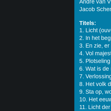
André van Vl
Jacob Schen
Titels:
1. Licht (ouv
2. In het begi
3. En zie, e
4. Vol majes
5. Plotseling
6. Wat is de
7. Verlossing
8. Het volk d
9. Sta op, wo
10. Het eeu
11. Licht der