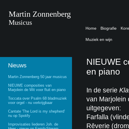
Martin Zonnenberg
Musicus
Home
Biografie
Kor
Muziek en wijn
NIEUWE com
Nieuws
en piano
Martin Zonnenberg 50 jaar musicus
NIEUWE composities van
In de serie
Kla
Marjolein de Wit voor fluit en piano
van Marjolein 
Toccata over Psalm 68 bladmuziek
voor orgel - nu verkrijgbaar
uitgegeven:
Cantate 'The Lord is my shepherd'
Farfalla (vlind
nu op Spotify
Improvisaties liederen Joh. de
Rêverie (drome
Heer - nieuw op FamilyStream