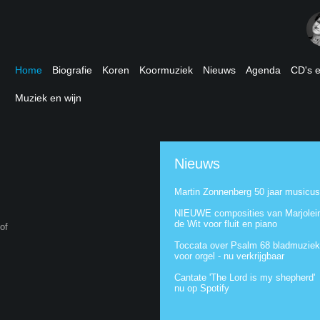
Home
Biografie
Koren
Koormuziek
Nieuws
Agenda
CD's 
Muziek en wijn
Nieuws
Martin Zonnenberg 50 jaar musicus
NIEUWE composities van Marjolei
de Wit voor fluit en piano
of
Toccata over Psalm 68 bladmuziek
voor orgel - nu verkrijgbaar
Cantate 'The Lord is my shepherd'
nu op Spotify