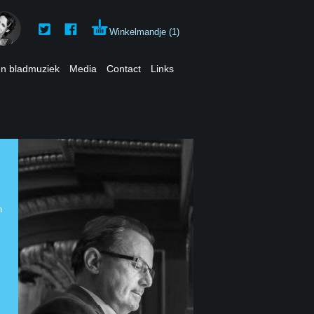
Winkelmandje
(1)
en bladmuziek
Media
Contact
Links
n