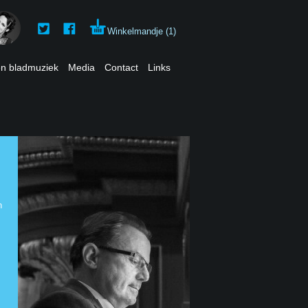
Winkelmandje
(1)
en bladmuziek
Media
Contact
Links
n