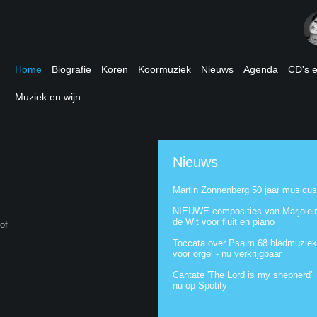
Home
Biografie
Koren
Koormuziek
Nieuws
Agenda
CD's 
Muziek en wijn
Nieuws
Martin Zonnenberg 50 jaar musicus
NIEUWE composities van Marjolei
de Wit voor fluit en piano
of
Toccata over Psalm 68 bladmuziek
voor orgel - nu verkrijgbaar
Cantate 'The Lord is my shepherd'
nu op Spotify